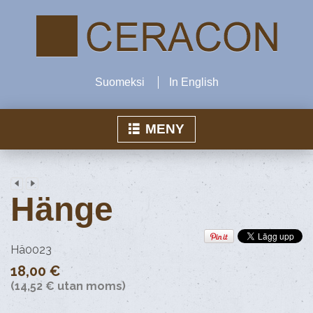
Suomeksi
In English
MENY
Hem
Hänge
Produkter
Ceracon Inn
Hä0023
18,00 €
Air-verksamhet
(14,52 € utan moms)
Kontakta oss