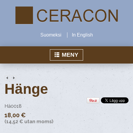
Suomeksi
In English
MENY
Hem
Hänge
Produkter
Ceracon Inn
Hä0018
18,00 €
Air-verksamhet
(14,52 € utan moms)
Kontakta oss