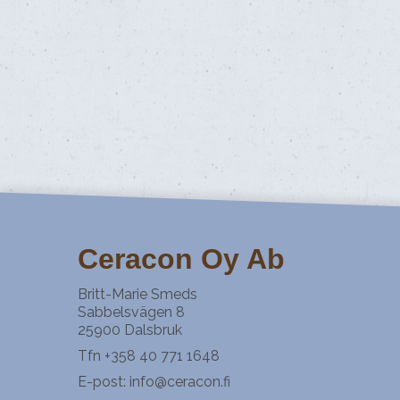
Ceracon Oy Ab
Britt-Marie Smeds
Sabbelsvägen 8
25900 Dalsbruk
Tfn +358 40 771 1648
E-post:
info@ceracon.fi