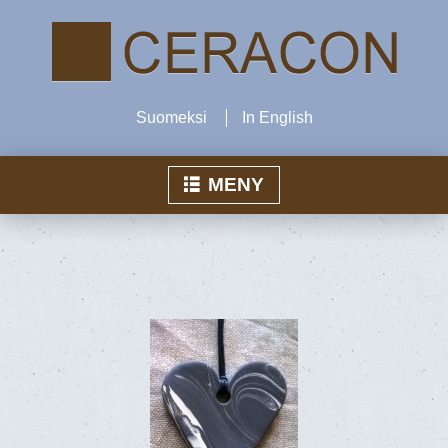
Suomeksi
In English
MENY
Hem
Produkter
Ceracon Inn
Air-verksamhet
Kontakta oss