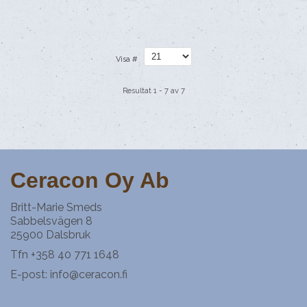
Visa #
Resultat 1 - 7 av 7
Ceracon Oy Ab
Britt-Marie Smeds
Sabbelsvägen 8
25900 Dalsbruk
Tfn +358 40 771 1648
E-post:
info@ceracon.fi