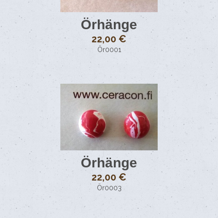
Länkar
Örhänge
22,00 €
Ör0001
Örhänge
22,00 €
Ör0003