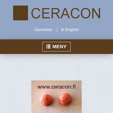
Suomeksi
In English
MENY
Hem
Produkter
Ceracon Inn
Air-verksamhet
Kontakta oss